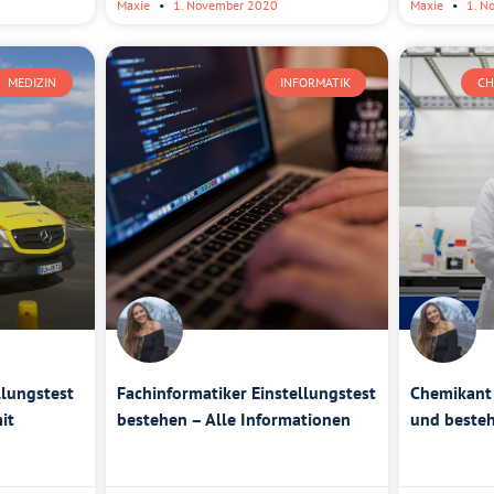
Maxie
1. November 2020
Maxie
1. N
MEDIZIN
INFORMATIK
CH
llungstest
Fachinformatiker Einstellungstest
Chemikant 
it
bestehen – Alle Informationen
und besteh