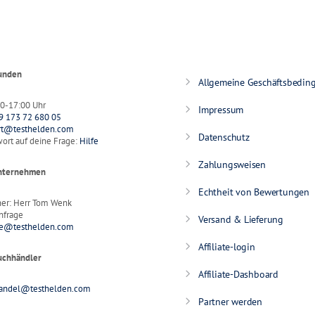
Kunden
Allgemeine Geschäftsbedin
:00-17:00 Uhr
Impressum
9 173 72 680 05
rt@testhelden.com
Datenschutz
ort auf deine Frage:
Hilfe
Zahlungsweisen
Unternehmen
Echtheit von Bewertungen
ner: Herr Tom Wenk
nfrage
Versand & Lieferung
ge@testhelden.com
Affiliate-login
uchhändler
Affiliate-Dashboard
andel@testhelden.com
Partner werden