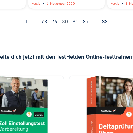
Maxie
1. November 2020
Maxie
1. N
1
…
78
79
80
81
82
…
88
ite dich jetzt mit den TestHelden Online-Testtrainern