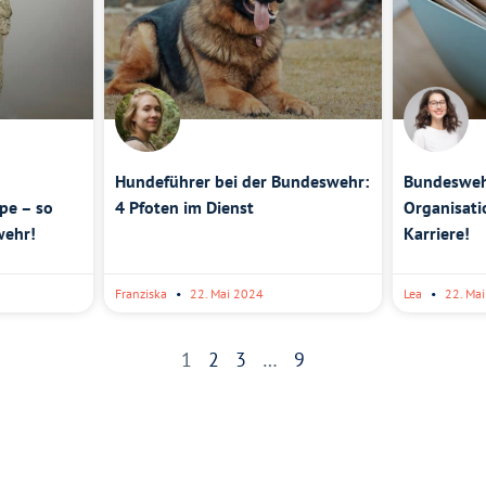
Hundeführer bei der Bundeswehr:
Bundesweh
pe – so
4 Pfoten im Dienst
Organisati
wehr!
Karriere!
Franziska
22. Mai 2024
Lea
22. Ma
1
2
3
…
9