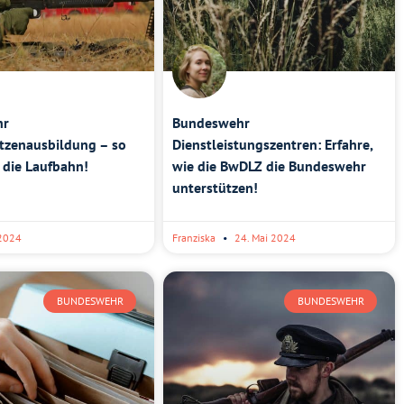
hr
Bundeswehr
tzenausbildung – so
Dienstleistungszentren: Erfahre,
t die Laufbahn!
wie die BwDLZ die Bundeswehr
unterstützen!
 2024
Franziska
24. Mai 2024
BUNDESWEHR
BUNDESWEHR