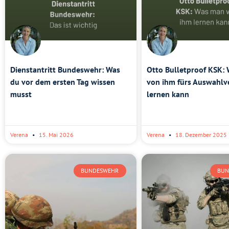
Dienstantritt Bundeswehr: Was
Otto Bulletproof KSK:
du vor dem ersten Tag wissen
von ihm fürs Auswahlv
musst
lernen kann
Verena
15. Mai 2026
Verena
18. Dezember 2025
BUNDESWEHR
BUN