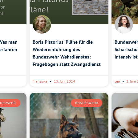
 Was man
Boris Pistorius’ Pläne für die
Bundeswe
erfahren
Wiedereinführung des
Scharfschü
Bundeswehr Wehrdienstes:
intensiv is
Fragebogen statt Zwangsdienst
Franziska
13. Juni 2024
Lea
2. Juni
DESWEHR
BUNDESWEHR