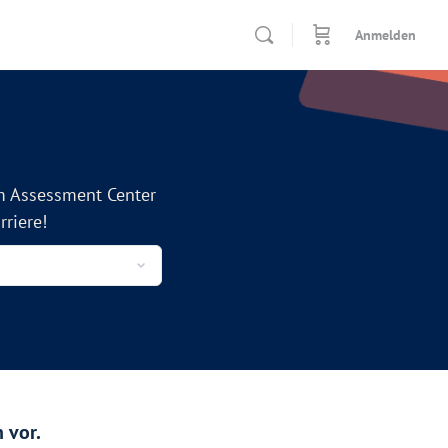
Anmelden
m Assessment Center
riere!
 vor.