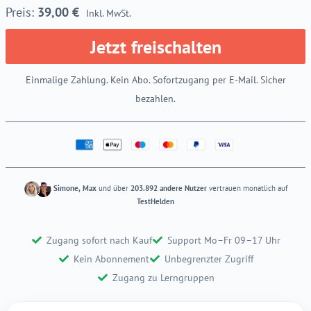
39,00
€
Inkl. MwSt.
Jetzt freischalten
Einmalige Zahlung. Kein Abo. Sofortzugang per E-Mail. Sicher
bezahlen.
Simone, Max
und über
203.892 andere Nutzer
vertrauen monatlich auf
TestHelden
Zugang sofort nach Kauf
Support Mo–Fr 09–17 Uhr
Kein Abonnement
Unbegrenzter Zugriff
Zugang zu Lerngruppen