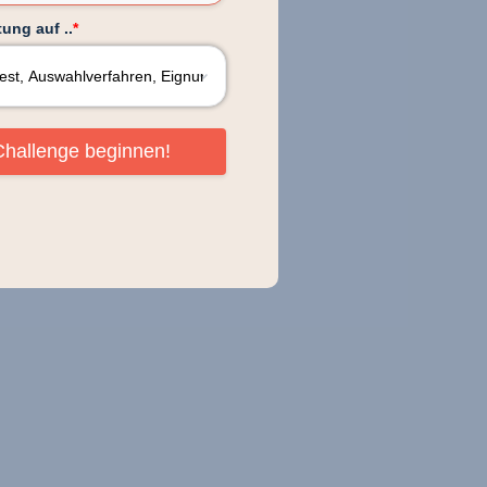
ung auf ..
*
Challenge beginnen!