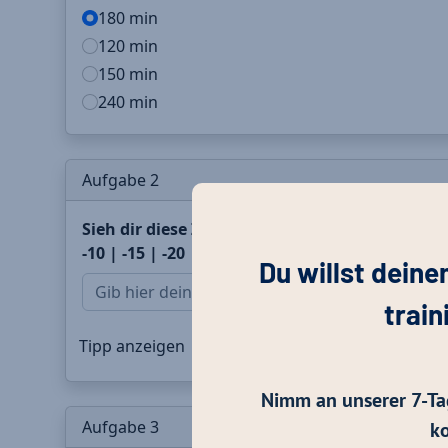
Du willst deine
train
Nimm an unserer 7-Ta
ko