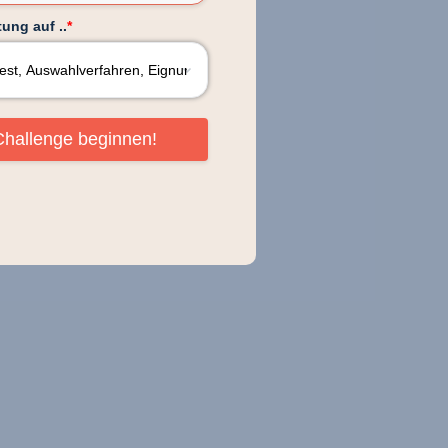
ung auf ..
*
Challenge beginnen!