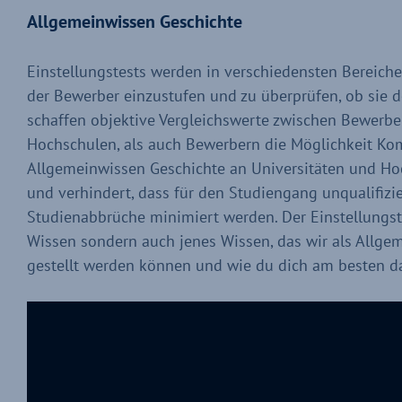
Allgemeinwissen Geschichte
Einstellungstests werden in verschiedensten Bereic
der Bewerber einzustufen und zu überprüfen, ob sie 
schaffen objektive Vergleichswerte zwischen Bewerb
Hochschulen, als auch Bewerbern die Möglichkeit Kom
Allgemeinwissen Geschichte an Universitäten und Ho
und verhindert, dass für den Studiengang unqualifiz
Studienabbrüche minimiert werden. Der Einstellungste
Wissen sondern auch jenes Wissen, das wir als Allge
gestellt werden können und wie du dich am besten dara