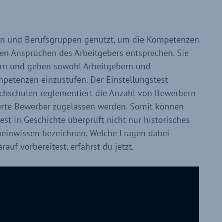
hen und Berufsgruppen genutzt, um die Kompetenzen
den Ansprüchen des Arbeitgebers entsprechen. Sie
ern und geben sowohl Arbeitgebern und
petenzen einzustufen. Der Einstellungstest
chschulen reglementiert die Anzahl von Bewerbern
ierte Bewerber zugelassen werden. Somit können
st in Geschichte überprüft nicht nur historisches
meinwissen bezeichnen. Welche Fragen dabei
uf vorbereitest, erfährst du jetzt.