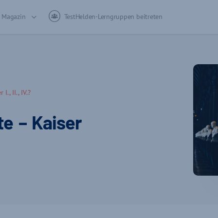
Magazin
TestHelden-Lerngruppen beitreten
, II., IV.?
e – Kaiser