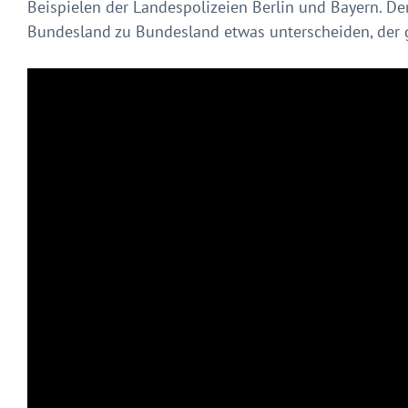
Beispielen der Landespolizeien Berlin und Bayern. De
Bundesland zu Bundesland etwas unterscheiden, der g