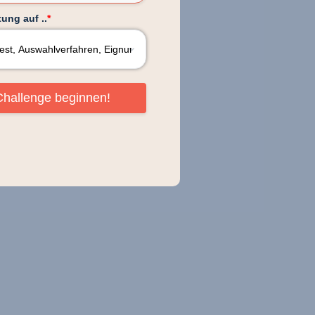
ung auf ..
*
Challenge beginnen!