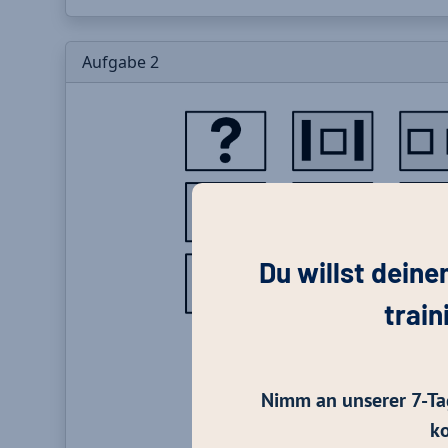
Du willst deine
train
Nimm an unserer 7-Ta
ko