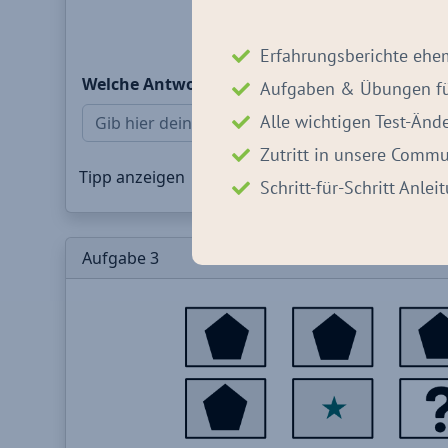
Erfahrungsberichte ehe
Aufgaben & Übungen für
Alle wichtigen Test-Än
Zutritt in unsere Commu
Schritt-für-Schritt Anle