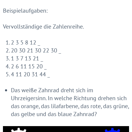
Beispielaufgaben:
Vervollständige die Zahlenreihe.
2
3
5
8
12
_
20
30
21
30
22
30
_
1
3
7
13
21
_
2
6
11
15
20
_
4
11
20
31
44
_
Das weiße Zahnrad dreht sich im
Uhrzeigersinn. In welche Richtung drehen sich
das orange, das lilafarbene, das rote, das grüne,
das gelbe und das blaue Zahnrad?