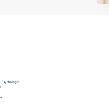
t Psychologie
ie
ie