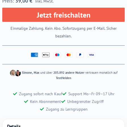
39,00
€
Inkl. MwSt.
Jetzt freischalten
Einmalige Zahlung. Kein Abo. Sofortzugang per E-Mail. Sicher
bezahlen.
Simone, Max
und über
203.892 andere Nutzer
vertrauen monatlich auf
TestHelden
Zugang sofort nach Kauf
Support Mo–Fr 09–17 Uhr
Kein Abonnement
Unbegrenzter Zugriff
Zugang zu Lerngruppen
Details