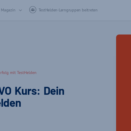
Magazin
TestHelden-Lerngruppen beitreten
rfolg mit TestHelden
VO Kurs: Dein
elden