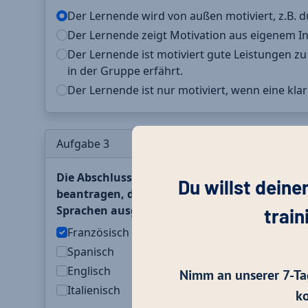
Du willst deine
train
Nimm an unserer 7-Ta
ko