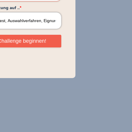
ung auf ..
*
Challenge beginnen!