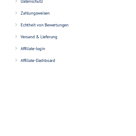
Datenschutz
Zahlungsweisen
Echtheit von Bewertungen
Versand & Lieferung
Affiliate-login
Affiliate-Dashboard
Partner werden
Wie TestHelden arbeitet
Vertrag widerrufen
Beliebte Testtrainer