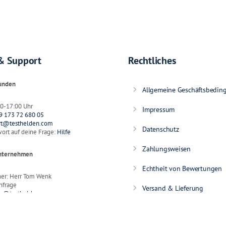
& Support
Rechtliches
Kunden
Allgemeine Geschäftsbedin
:00-17:00 Uhr
Impressum
9 173 72 680 05
rt@testhelden.com
Datenschutz
ort auf deine Frage:
Hilfe
Zahlungsweisen
Unternehmen
Echtheit von Bewertungen
ner: Herr Tom Wenk
nfrage
Versand & Lieferung
ge@testhelden.com
Affiliate-login
uchhändler