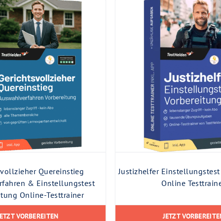
svollzieher Quereinstieg
Justizhelfer Einstellungstes
fahren & Einstellungstest
Online Testtrain
itung Online-Testtrainer
JETZT VORBEREITEN
JETZT VORBEREITE