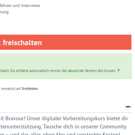
ahren und Interviews
erung
t freischalten
×
siert. Du erhältst automatisch immer die aktuellste Version des Kurses.
 monatlich auf
TestHelden
 Bravour! Unser digitaler Vorbereitungskurs bietet dir
tenunterstützung. Tausche dich in unserer Community
en – und das alles ohne Abo und versteckte Kosten!