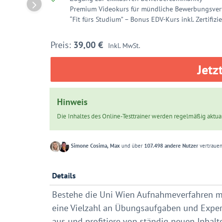
Premium Videokurs für mündliche Bewerbungsverf
“Fit fürs Studium” – Bonus EDV-Kurs inkl. Zertifizi
39,00
€
Inkl. MwSt.
Jetz
Hinweis
Die Inhaltes des Online-Testtrainer werden regelmäßig aktuali
Simone Cosima, Max
und über
107.498 andere Nutzer
vertrauen
Details
Bestehe die Uni Wien Aufnahmeverfahren mit
eine Vielzahl an Übungsaufgaben und Exper
aus und profitiere von ständig neuen Inhalt