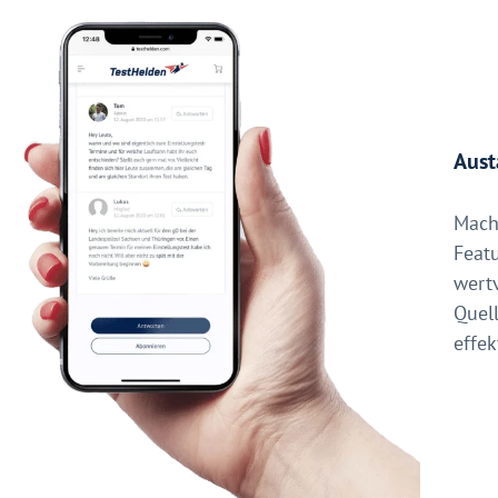
Aust
Mach
Featu
wert
Quell
effek