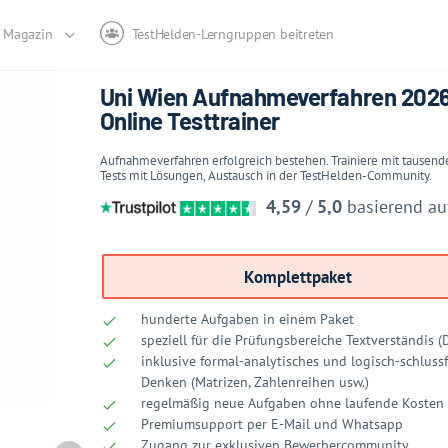
Magazin
TestHelden-Lerngruppen beitreten
Uni Wien Aufnahmeverfahren 2026
Online Testtrainer
Aufnahmeverfahren erfolgreich bestehen. Trainiere mit tausen
Tests mit Lösungen, Austausch in der TestHelden-Community.
4,59
/
5,0
basierend a
Komplettpaket
hunderte Aufgaben in einem Paket
speziell für die Prüfungsbereiche Textverständis (
inklusive formal-analytisches und logisch-schluss
Denken (Matrizen, Zahlenreihen usw.)
regelmäßig neue Aufgaben ohne laufende Kosten
Premiumsupport per E-Mail und Whatsapp
Zugang zur exklusiven Bewerbercommunity