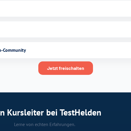
en-Community
Jetzt freischalten
n Kursleiter bei TestHelden
Lerne von echten Erfahrungen.