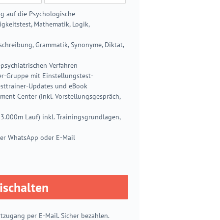
g auf die Psychologische
gkeitstest, Mathematik, Logik,
tschreibung, Grammatik, Synonyme, Diktat,
psychiatrischen Verfahren
er-Gruppe mit Einstellungstest-
esttrainer-Updates und eBook
ent Center (inkl. Vorstellungsgespräch,
 3.000m Lauf) inkl. Trainingsgrundlagen,
ber WhatsApp oder E-Mail
eischalten
tzugang per E-Mail. Sicher bezahlen.