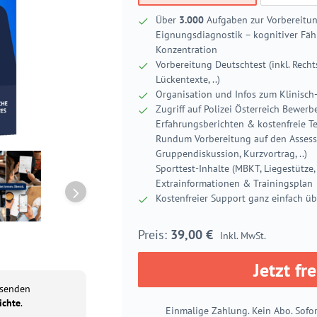
Über
3.000
Aufgaben zur Vorbereitun
Eignungsdiagnostik – kognitiver Fähi
Konzentration
Vorbereitung Deutschtest (inkl. Rech
Lückentexte, ..)
Organisation und Infos zum Klinisch-
Zugriff auf Polizei Österreich Bewerb
Erfahrungsberichten & kostenfreie T
Rundum Vorbereitung auf den Assessm
Gruppendiskussion, Kurzvortrag, ..)
Sporttest-Inhalte (MBKT, Liegestütze,
Extrainformationen & Trainingsplan
Kostenfreier Support ganz einfach ü
39,00
€
Inkl. MwSt.
Jetzt fr
usenden
ichte
.
Einmalige Zahlung. Kein Abo. Sofor