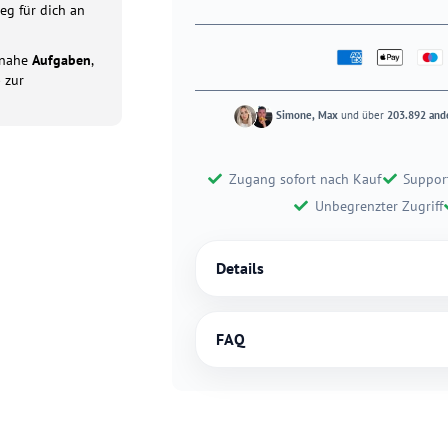
eg für dich an
tsnahe
Aufgaben
,
p
zur
Simone, Max
und über
203.892 and
Zugang sofort nach Kauf
Suppor
Unbegrenzter Zugriff
Details
FAQ