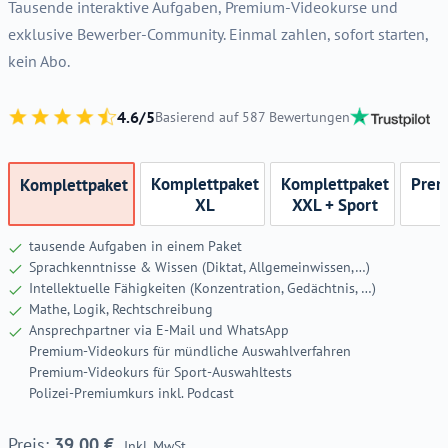
Tausende interaktive Aufgaben, Premium-Videokurse und
exklusive Bewerber-Community. Einmal zahlen, sofort starten,
kein Abo.
4.6/5
Basierend auf 587 Bewertungen
Komplettpaket
Komplettpaket
Prem
Komplettpaket
XL
XXL + Sport
tausende Aufgaben in einem Paket
Sprachkenntnisse & Wissen (Diktat, Allgemeinwissen,…)
Intellektuelle Fähigkeiten (Konzentration, Gedächtnis, …)
Mathe, Logik, Rechtschreibung
Ansprechpartner via E-Mail und WhatsApp
Premium-Videokurs für mündliche Auswahlverfahren
Premium-Videokurs für Sport-Auswahltests
Polizei-Premiumkurs inkl. Podcast
39,00
€
Inkl. MwSt.