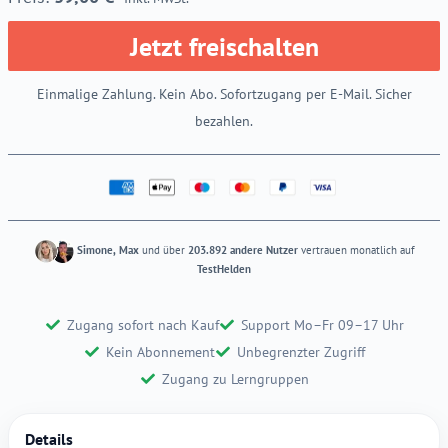
Jetzt freischalten
Einmalige Zahlung. Kein Abo. Sofortzugang per E-Mail. Sicher
bezahlen.
Simone, Max
und über
203.892 andere Nutzer
vertrauen monatlich auf
TestHelden
Zugang sofort nach Kauf
Support Mo–Fr 09–17 Uhr
Kein Abonnement
Unbegrenzter Zugriff
Zugang zu Lerngruppen
Details