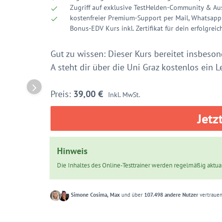
Zugriff auf exklusive TestHelden-Community & Au
kostenfreier Premium-Support per Mail, Whatsapp
Bonus-EDV Kurs inkl. Zertifikat für dein erfolgrei
Gut zu wissen: Dieser Kurs bereitet insbesond
A steht dir über die Uni Graz kostenlos ein L
39,00
€
Inkl. MwSt.
Jetz
Hinweis
Die Inhaltes des Online-Testtrainer werden regelmäßig aktuali
Simone Cosima, Max
und über
107.498 andere Nutzer
vertrauen