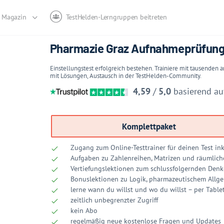
Magazin
TestHelden-Lerngruppen beitreten
Pharmazie Graz Aufnahmeprüfung 
Einstellungstest erfolgreich bestehen. Trainiere mit tausenden
mit Lösungen, Austausch in der TestHelden-Community.
4,59
/
5,0
basierend a
Komplettpaket
Zugang zum Online-Testtrainer für deinen Test ink
Aufgaben zu Zahlenreihen, Matrizen und räumlich
Vertiefungslektionen zum schlussfolgernden De
Bonuslektionen zu Logik, pharmazeutischem Allg
lerne wann du willst und wo du willst – per Tabl
zeitlich unbegrenzter Zugriff
kein Abo
regelmäßig neue kostenlose Fragen und Updates