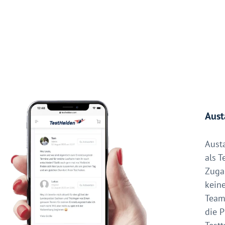
Aust
Aust
als T
Zuga
keine
Team 
die 