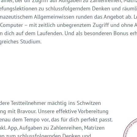
rainer, der dir Zugriff auf Aufgaben zu Zahlenreihen, Mat
iefungslektionen zu schlussfolgerndem Denken und räum
mazeutischem Allgemeinwissen runden das Angebot ab. Le
 Computer – mit zeitlich unbegrenztem Zugriff und ohne
n dich auf dem Laufenden. Und als besonderen Bonus erhäl
greiches Studium.
ndere Testteilnehmer mächtig ins Schwitzen
ng mit Bravour. Unsere effektive Vorbereitung
enau dem Tempo vor, das für dich perfekt passt.
nkl. App, Aufgaben zu Zahlenreihen, Matrizen
nen zum schlussfolgernden Denken und