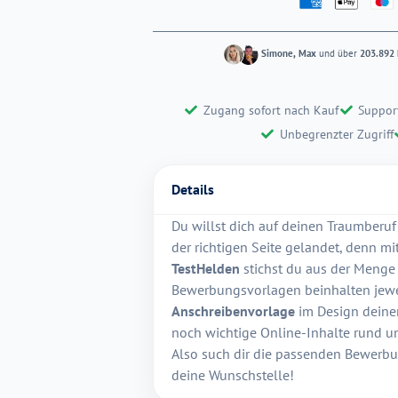
Simone, Max
und über
203.892 
Zugang sofort nach Kauf
Suppor
Unbegrenzter Zugriff
Details
Du willst dich auf deinen Traumberu
der richtigen Seite gelandet, denn m
TestHelden
stichst du aus der Menge
Bewerbungsvorlagen beinhalten jewe
Anschreibenvorlage
im Design deiner
noch wichtige Online-Inhalte rund u
Also such dir die passenden Bewerbu
deine Wunschstelle!