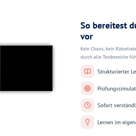
So bereitest d
vor
Kein Chaos, kein Rätselrate
durch alle Testbereiche füh
Strukturierter L
Prüfungssimula
Sofort verständ
Lernen im eige