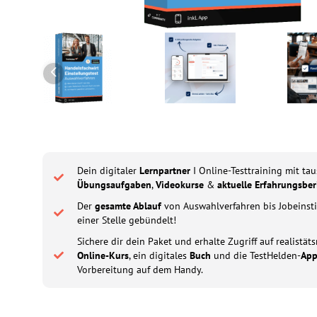
Dein digitaler
Lernpartner
I Online-Testtraining mit ta
Übungsaufgaben
,
Videokurse
&
aktuelle Erfahrungsber
Der
gesamte Ablauf
von Auswahlverfahren bis Jobeinsti
einer Stelle gebündelt!
Sichere dir dein Paket und erhalte Zugriff auf realistä
Online-Kurs
, ein digitales
Buch
und die TestHelden-
Ap
Vorbereitung auf dem Handy.