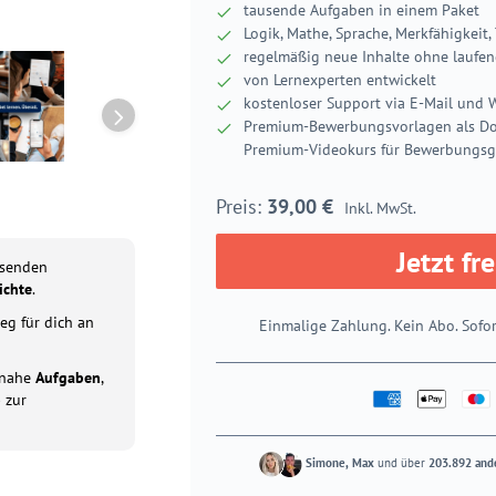
tausende Aufgaben in einem Paket
Logik, Mathe, Sprache, Merkfähigkeit,
regelmäßig neue Inhalte ohne laufe
von Lernexperten entwickelt
kostenloser Support via E-Mail und
Premium-Bewerbungsvorlagen als D
Premium-Videokurs für Bewerbungsg
39,00
€
Inkl. MwSt.
Jetzt fr
usenden
ichte
.
eg für dich an
Einmalige Zahlung. Kein Abo. Sofor
tsnahe
Aufgaben
,
p
zur
Simone, Max
und über
203.892 and