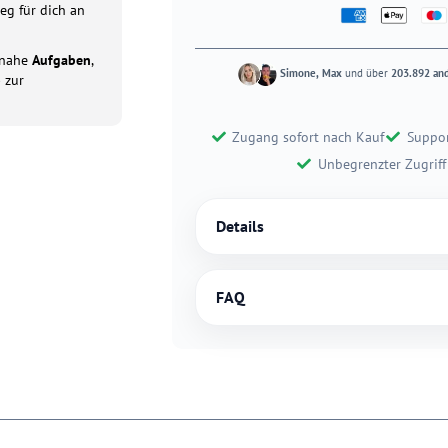
eg für dich an
tsnahe
Aufgaben
,
Simone, Max
und über
203.892 an
p
zur
Zugang sofort nach Kauf
Suppo
Unbegrenzter Zugriff
Details
FAQ