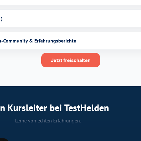
T)
n-Community & Erfahrungsberichte
Jetzt freischalten
n Kursleiter bei TestHelden
Lerne von echten Erfahrungen.