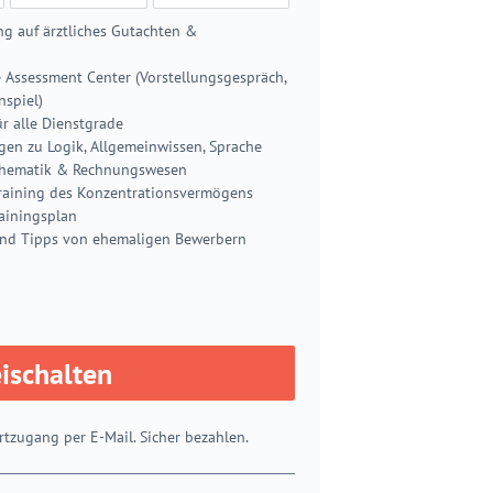
ng auf ärztliches Gutachten &
e Assessment Center (Vorstellungsgespräch,
nspiel)
r alle Dienstgrade
n zu Logik, Allgemeinwissen, Sprache
thematik & Rechnungswesen
 Training des Konzentrationsvermögens
rainingsplan
und Tipps von ehemaligen Bewerbern
eischalten
rtzugang per E-Mail. Sicher bezahlen.