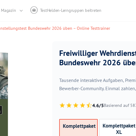
Magazin
TestHelden-Lerngruppen beitreten
Einstellungstest Bundeswehr 2026 üben – Online Testtrainer
Freiwilliger Wehrdiens
Bundeswehr 2026 üben 
Tausende interaktive Aufgaben, Pre
Bewerber-Community. Einmal zahlen, s
4.6/5
Basierend auf 5
Komplettpaket
Komplettpaket
XL