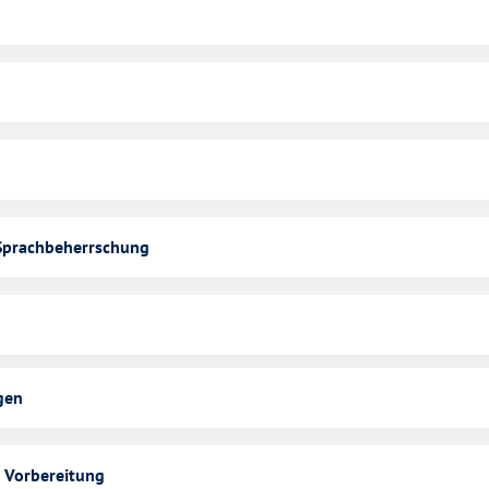
Sprachbeherrschung
gen
h Vorbereitung