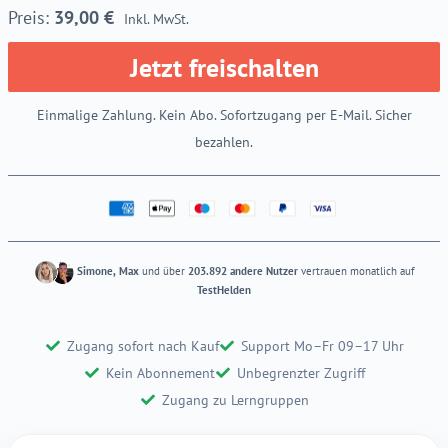
39,00
€
Inkl. MwSt.
Jetzt freischalten
Einmalige Zahlung. Kein Abo. Sofortzugang per E-Mail. Sicher
bezahlen.
Simone, Max
und über
203.892 andere Nutzer
vertrauen monatlich auf
TestHelden
Zugang sofort nach Kauf
Support Mo–Fr 09–17 Uhr
Kein Abonnement
Unbegrenzter Zugriff
Zugang zu Lerngruppen