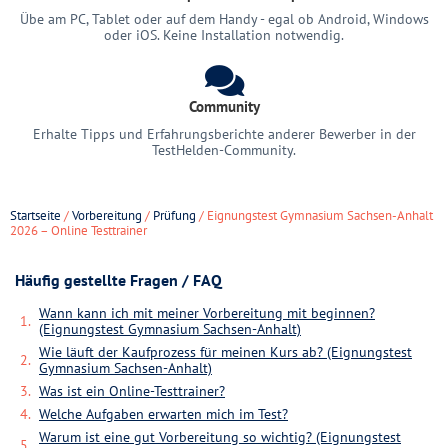
Übe am PC, Tablet oder auf dem Handy - egal ob Android, Windows
oder iOS. Keine Installation notwendig.
Community
Erhalte Tipps und Erfahrungsberichte anderer Bewerber in der
TestHelden-Community.
Startseite
/
Vorbereitung
/
Prüfung
/ Eignungstest Gymnasium Sachsen-Anhalt
2026 – Online Testtrainer
Häufig gestellte Fragen / FAQ
Wann kann ich mit meiner Vorbereitung mit beginnen?
(Eignungstest Gymnasium Sachsen-Anhalt)
Wie läuft der Kaufprozess für meinen Kurs ab? (Eignungstest
Gymnasium Sachsen-Anhalt)
Was ist ein Online-Testtrainer?
Welche Aufgaben erwarten mich im Test?
Warum ist eine gut Vorbereitung so wichtig? (Eignungstest