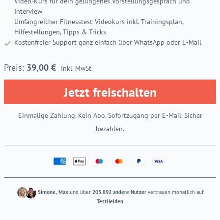
Video-Kurs für dein gelungenes Vorstellungsgespräch und
Interview
Umfangreicher Fitnesstest-Videokurs inkl. Trainingsplan,
Hilfestellungen, Tipps & Tricks
Kostenfreier Support ganz einfach über WhatsApp oder E-Mail
39,00
€
Inkl. MwSt.
Jetzt freischalten
Einmalige Zahlung. Kein Abo. Sofortzugang per E-Mail. Sicher
bezahlen.
Simone, Max
und über
203.892 andere Nutzer
vertrauen monatlich auf
TestHelden