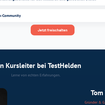
en-Community
Jetzt freischalten
n Kursleiter bei TestHelden
Lerne von echten Erfahrungen.
Tom
Gründer & G