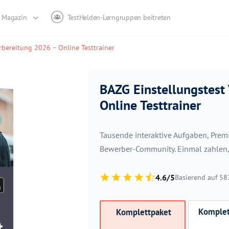
Magazin
TestHelden-Lerngruppen beitreten
rbereitung 2026 – Online Testtrainer
BAZG Einstellungstest
Online Testtrainer
Tausende interaktive Aufgaben, Pre
Bewerber-Community. Einmal zahlen, s
4.6/5
Basierend auf 5
Komplet
Komplettpaket