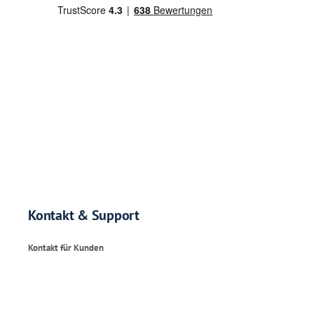
Kontakt & Support
Kontakt für Kunden
Mo. – Fr. : 09:00-17:00 Uhr
WhatsApp:
+49 173 72 680 05
E-Mail:
support@testhelden.com