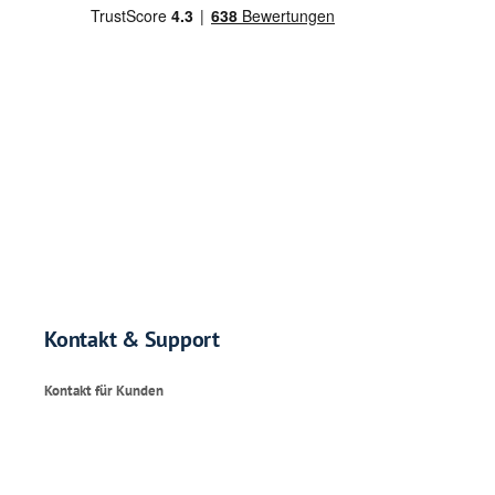
Kontakt & Support
Kontakt für Kunden
Mo. – Fr. : 09:00-17:00 Uhr
WhatsApp:
+49 173 72 680 05
E-Mail:
support@testhelden.com