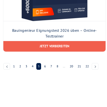
Bauingenieur Eignungstest 2026 üben – Online-
Testtrainer
JETZT VORBEREITEN
1
2
3
4
5
6
7
8
…
20
21
22