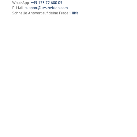
WhatsApp:
+49 173 72 680 05
E-Mail:
support@testhelden.com
Schnelle Antwort auf deine Frage:
Hilfe
Kontakt für Unternehmen
Ansprechpartner: Herr Tom Wenk
Telefon: auf Anfrage
E-Mail:
anfrage@testhelden.com
Kontakt für Buchhändler
E-Mail:
buchhandel@testhelden.com
Rechtliches
Allgemeine Geschäftsbedingungen