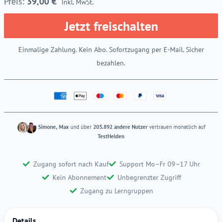
39,00
€
Inkl. MwSt.
Jetzt freischalten
Einmalige Zahlung. Kein Abo. Sofortzugang per E-Mail. Sicher
bezahlen.
Simone, Max
und über
203.892 andere Nutzer
vertrauen monatlich auf
TestHelden
Zugang sofort nach Kauf
Support Mo–Fr 09–17 Uhr
Kein Abonnement
Unbegrenzter Zugriff
Zugang zu Lerngruppen
Details