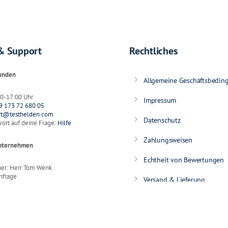
& Support
Rechtliches
Kunden
Allgemeine Geschäftsbedin
:00-17:00 Uhr
Impressum
9 173 72 680 05
rt@testhelden.com
Datenschutz
ort auf deine Frage:
Hilfe
Zahlungsweisen
Unternehmen
Echtheit von Bewertungen
ner: Herr Tom Wenk
nfrage
Versand & Lieferung
ge@testhelden.com
Affiliate-login
uchhändler
Affiliate-Dashboard