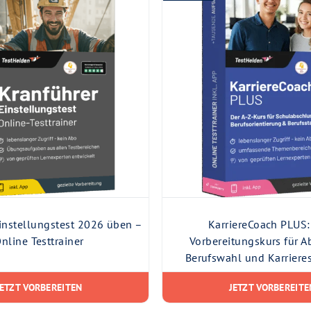
instellungstest 2026 üben –
KarriereCoach PLUS:
nline Testtrainer
Vorbereitungskurs für A
Berufswahl und Karriere
JETZT VORBEREITEN
JETZT VORBEREITE