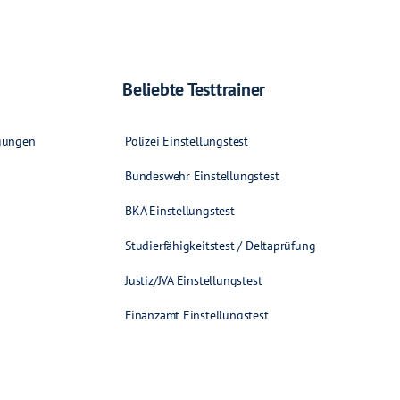
Beliebte Testtrainer
gungen
Polizei Einstellungstest
Bundeswehr Einstellungstest
BKA Einstellungstest
Studierfähigkeitstest / Deltaprüfung
Justiz/JVA Einstellungstest
Finanzamt Einstellungstest
Bahn & Schiene Einstellungstest